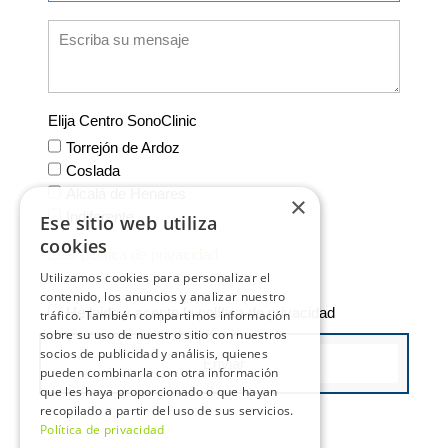
Elija Centro SonoClinic
Torrejón de Ardoz
Coslada
Alcalá de Henares
×
Indiferente
Ese sitio web utiliza
cookies
Leer política de privacidad
Utilizamos cookies para personalizar el
contenido, los anuncios y analizar nuestro
He leido y acepto la política de privacidad
tráfico. También compartimos información
sobre su uso de nuestro sitio con nuestros
socios de publicidad y análisis, quienes
Enviar
pueden combinarla con otra información
que les haya proporcionado o que hayan
recopilado a partir del uso de sus servicios.
Política de privacidad