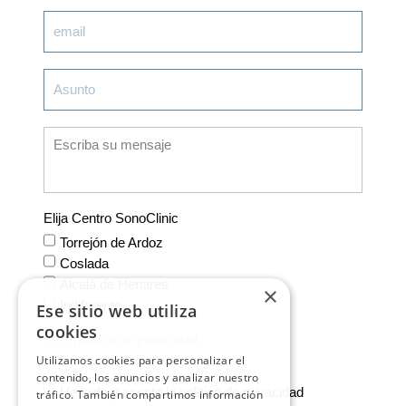
Elija Centro SonoClinic
Torrejón de Ardoz
Coslada
Alcalá de Henares
×
Indiferente
Ese sitio web utiliza
cookies
Leer política de privacidad
Utilizamos cookies para personalizar el
contenido, los anuncios y analizar nuestro
He leido y acepto la política de privacidad
tráfico. También compartimos información